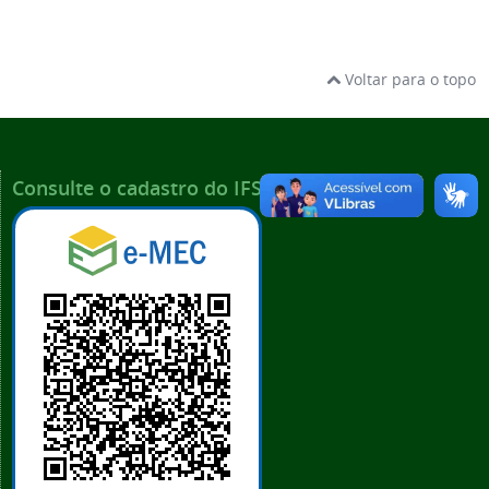
Voltar para o topo
Consulte o cadastro do IFSP no e-MEC