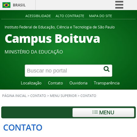
BRASIL
Simplifique!
ACESSIBILIDADE
ALTO CONTRASTE
MAPA DO SITE
Comunica BR
Instituto Federal de Educação, Ciência e Tecnologia de São Paulo
Campus Boituva
Participe
Acesso à informação
MINISTÉRIO DA EDUCAÇÃO
Legislação
Canais
Localização
Contato
Ouvidoria
Transparência
PÁGINA INICIAL
>
CONTATO
>
MENU SUPERIOR
>
CONTATO
MENU
CONTATO