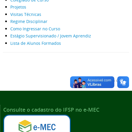
Projetos
Visitas Técnicas
Regime Disciplinar
Como Ingressar no Curso
Estágio Supervisionado / Jovem Aprendiz
Lista de Alunos Formados
Voltar para o topo
Consulte o cadastro do IFSP no e-MEC