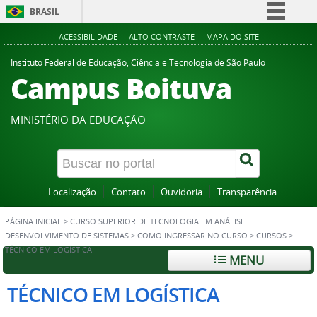
BRASIL
Simplifique!
ACESSIBILIDADE
ALTO CONTRASTE
MAPA DO SITE
Comunica BR
Instituto Federal de Educação, Ciência e Tecnologia de São Paulo
Campus Boituva
Participe
Acesso à informação
MINISTÉRIO DA EDUCAÇÃO
Legislação
Canais
Localização
Contato
Ouvidoria
Transparência
PÁGINA INICIAL
>
CURSO SUPERIOR DE TECNOLOGIA EM ANÁLISE E
DESENVOLVIMENTO DE SISTEMAS
>
COMO INGRESSAR NO CURSO
>
CURSOS
>
TÉCNICO EM LOGÍSTICA
MENU
TÉCNICO EM LOGÍSTICA