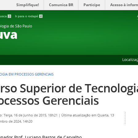
Simplifique!
Comunica BR
Participe
Acesso à infor
 busca
3
Ir para o rodapé
4
ologia de São Paulo
uva
Localiza
OGIA EM PROCESSOS GERENCIAIS
rso Superior de Tecnolog
ocessos Gerenciais
o: Terça, 16 de Junho de 2015, 18h21
|
Última atualização em Quarta, 13
mbro de 2024, 14h20
nador Prof. Luciano Bastos de Carvalho