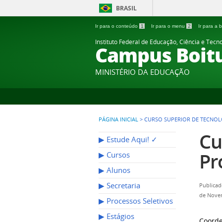
BRASIL
Ir para o conteúdo
1
Ir para o menu
2
Ir para a
Instituto Federal de Educação, Ciência e Tecn
Campus Boit
MINISTÉRIO DA EDUCAÇÃO
PÁGINA INICIAL
>
CURSO SUPERIOR DE TECNOL
Cu
▶︎ Estude Aqui! ✓
Pr
▶︎ Cursos
▶︎ Alunos
▶︎ Secretaria
Publicad
de Nove
▶︎ Processos Seletivos
▶︎ Estágios
Coorde