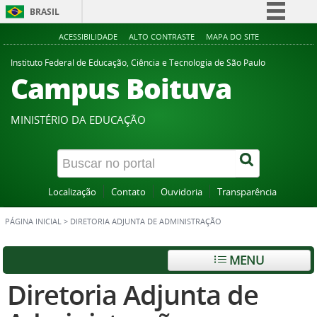
BRASIL
Simplifique!
ACESSIBILIDADE
ALTO CONTRASTE
MAPA DO SITE
Comunica BR
Instituto Federal de Educação, Ciência e Tecnologia de São Paulo
Campus Boituva
Participe
Acesso à informação
MINISTÉRIO DA EDUCAÇÃO
Legislação
Canais
Localização
Contato
Ouvidoria
Transparência
PÁGINA INICIAL
>
DIRETORIA ADJUNTA DE ADMINISTRAÇÃO
MENU
Diretoria Adjunta de