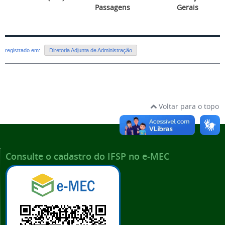
Passagens
Gerais
registrado em:
Diretoria Adjunta de Administração
Voltar para o topo
Consulte o cadastro do IFSP no e-MEC