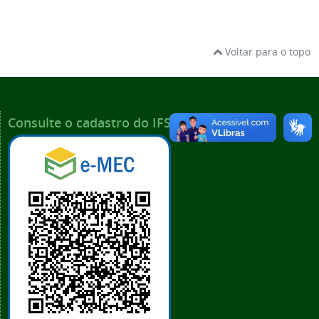
Voltar para o topo
Consulte o cadastro do IFSP no e-MEC