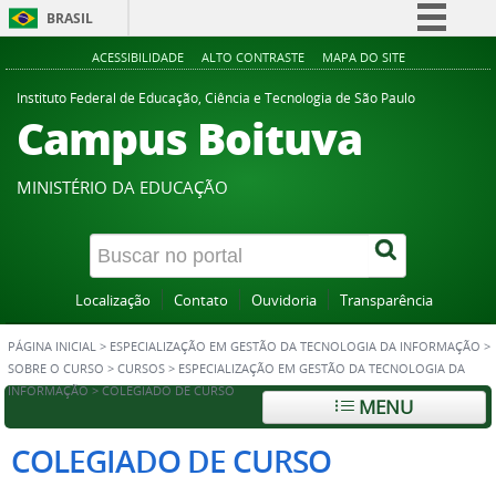
BRASIL
Simplifique!
ACESSIBILIDADE
ALTO CONTRASTE
MAPA DO SITE
Comunica BR
Instituto Federal de Educação, Ciência e Tecnologia de São Paulo
Campus Boituva
Participe
Acesso à informação
MINISTÉRIO DA EDUCAÇÃO
Legislação
Canais
Localização
Contato
Ouvidoria
Transparência
PÁGINA INICIAL
>
ESPECIALIZAÇÃO EM GESTÃO DA TECNOLOGIA DA INFORMAÇÃO
>
SOBRE O CURSO
>
CURSOS
>
ESPECIALIZAÇÃO EM GESTÃO DA TECNOLOGIA DA
INFORMAÇÃO
>
COLEGIADO DE CURSO
MENU
COLEGIADO DE CURSO