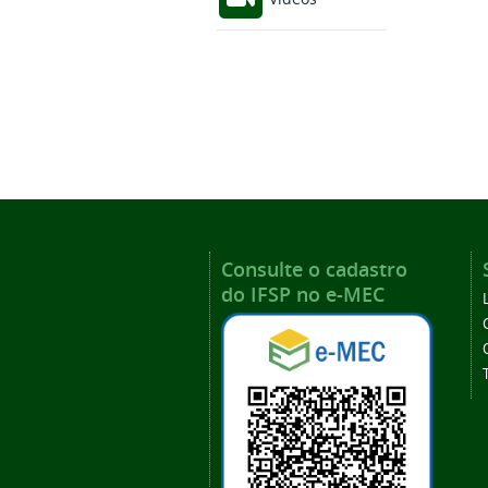
Consulte o cadastro
do IFSP no e-MEC