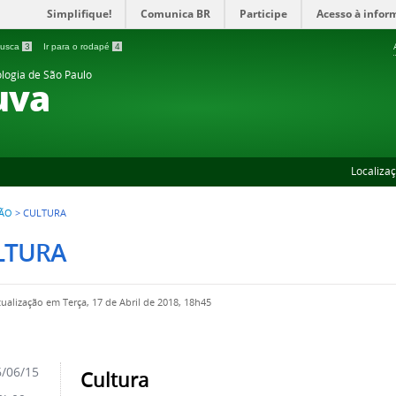
Simplifique!
Comunica BR
Participe
Acesso à infor
 busca
3
Ir para o rodapé
4
ologia de São Paulo
uva
Localiza
SÃO
>
CULTURA
LTURA
tualização em Terça, 17 de Abril de 2018, 18h45
/06/15
Cultura