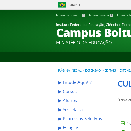
BRASIL
Ir para o conteúdo
1
Ir para o menu
2
Ir para a
Instituto Federal de Educação, Ciência e Tecn
Campus Boit
MINISTÉRIO DA EDUCAÇÃO
PÁGINA INICIAL
>
EXTENSÃO
>
EDITAIS
>
EXTEN
CU
▶︎ Estude Aqui! ✓
▶︎ Cursos
▶︎ Alunos
Última a
▶︎ Secretaria
▶︎ Processos Seletivos
16
▶︎ Estágios