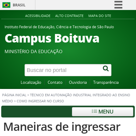
BRASIL
Simplifique!
ACESSIBILIDADE
ALTO CONTRASTE
MAPA DO SITE
Comunica BR
Instituto Federal de Educação, Ciência e Tecnologia de São Paulo
Campus Boituva
Participe
Acesso à informação
MINISTÉRIO DA EDUCAÇÃO
Legislação
Canais
Localização
Contato
Ouvidoria
Transparência
PÁGINA INICIAL
>
TÉCNICO EM AUTOMAÇÃO INDUSTRIAL INTEGRADO AO ENSINO
MÉDIO
>
COMO INGRESSAR NO CURSO
MENU
Maneiras de ingressar