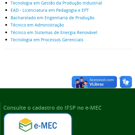
Tecnologia em Gestão da Produção Industrial
EAD - Licenciatura em Pedagogia e EPT
Bacharelado em Engenharia de Produção
Técnico em Administração
Técnico em Sistemas de Energia Renovável
Tecnologia em Processos Gerenciais
Voltar para o topo
Consulte o cadastro do IFSP no e-MEC