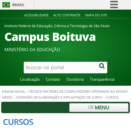
BRASIL
Simplifique!
ACESSIBILIDADE
ALTO CONTRASTE
MAPA DO SITE
Comunica BR
Instituto Federal de Educação, Ciência e Tecnologia de São Paulo
Campus Boituva
Participe
Acesso à informação
MINISTÉRIO DA EDUCAÇÃO
Legislação
Canais
Localização
Contato
Ouvidoria
Transparência
PÁGINA INICIAL
>
TÉCNICO EM REDES DE COMPUTADORES INTEGRADO AO ENSINO
MÉDIO
>
COMISSÃO DE ELABORAÇÃO E IMPLANTAÇÃO DE CURSO
>
CURSOS
MENU
CURSOS