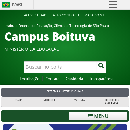
BRASIL
Simplifique!
ACESSIBILIDADE
ALTO CONTRASTE
MAPA DO SITE
Comunica BR
Instituto Federal de Educação, Ciência e Tecnologia de São Paulo
Campus Boituva
Participe
Acesso à informação
MINISTÉRIO DA EDUCAÇÃO
Legislação
Canais
Localização
Contato
Ouvidoria
Transparência
SISTEMAS INSTITUCIONAIS
SUAP
MOODLE
WEBMAIL
TODOS OS
SISTEMAS
MENU