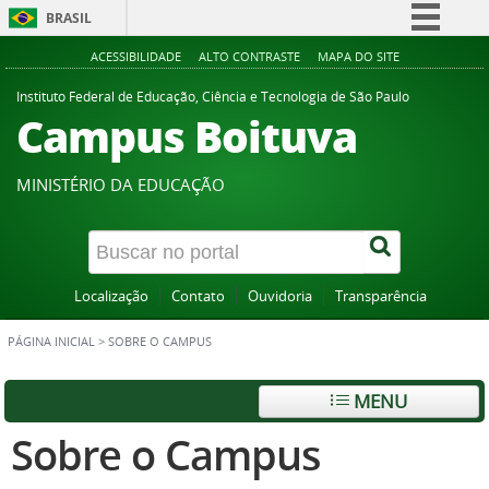
BRASIL
Simplifique!
ACESSIBILIDADE
ALTO CONTRASTE
MAPA DO SITE
Comunica BR
Instituto Federal de Educação, Ciência e Tecnologia de São Paulo
Campus Boituva
Participe
Acesso à informação
MINISTÉRIO DA EDUCAÇÃO
Legislação
Canais
Localização
Contato
Ouvidoria
Transparência
PÁGINA INICIAL
>
SOBRE O CAMPUS
MENU
Sobre o Campus