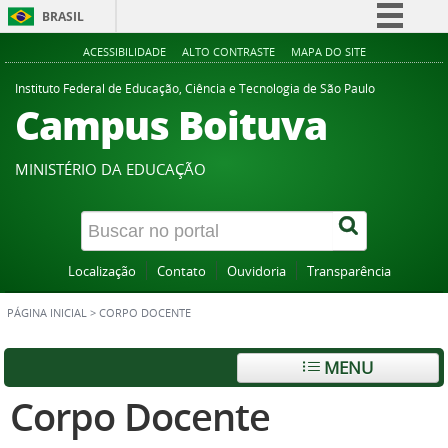
BRASIL
Simplifique!
ACESSIBILIDADE
ALTO CONTRASTE
MAPA DO SITE
Comunica BR
Instituto Federal de Educação, Ciência e Tecnologia de São Paulo
Campus Boituva
Participe
Acesso à informação
MINISTÉRIO DA EDUCAÇÃO
Legislação
Canais
Localização
Contato
Ouvidoria
Transparência
PÁGINA INICIAL
>
CORPO DOCENTE
MENU
Corpo Docente