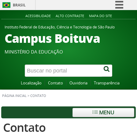
BRASIL
Simplifique!
ACESSIBILIDADE
ALTO CONTRASTE
MAPA DO SITE
Comunica BR
Instituto Federal de Educação, Ciência e Tecnologia de São Paulo
Campus Boituva
Participe
Acesso à informação
MINISTÉRIO DA EDUCAÇÃO
Legislação
Canais
Localização
Contato
Ouvidoria
Transparência
PÁGINA INICIAL
>
CONTATO
MENU
Contato