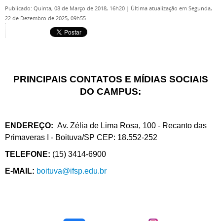
Publicado: Quinta, 08 de Março de 2018, 16h20
|
Última atualização em Segunda,
22 de Dezembro de 2025, 09h55
PRINCIPAIS CONTATOS E MÍDIAS SOCIAIS
DO CAMPUS:
ENDEREÇO:
Av. Zélia de Lima Rosa, 100 - Recanto das
Primaveras I - Boituva/SP CEP: 18.552-252
TELEFONE:
(15) 3414-6900
E-MAIL:
boituva@ifsp.edu.br