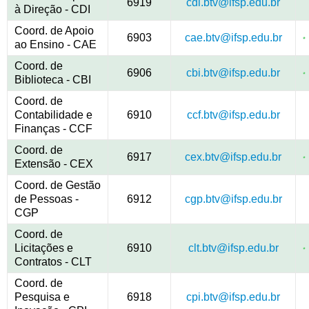
6919
cdi.btv@ifsp.edu.br
à Direção - CDI
Coord. de Apoio
6903
cae.btv@ifsp.edu.br
ao Ensino - CAE
Coord. de
6906
cbi.btv@ifsp.edu.br
Biblioteca - CBI
Coord. de
Contabilidade e
6910
ccf.btv@ifsp.edu.br
Finanças - CCF
Coord. de
6917
cex.btv@ifsp.edu.br
Extensão - CEX
Coord. de Gestão
de Pessoas -
6912
cgp.btv@ifsp.edu.br
CGP
Coord. de
Licitações e
6910
clt.btv@ifsp.edu.br
Contratos - CLT
Coord. de
Pesquisa e
6918
cpi.btv@ifsp.edu.br