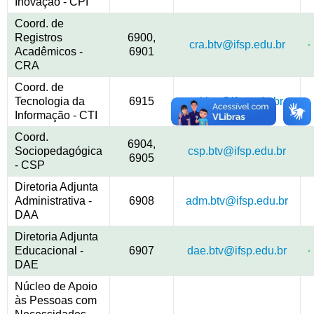
Inovação - CPI
Coord. de
Registros
6900,
cra.btv@ifsp.edu.br
Acadêmicos -
6901
CRA
Coord. de
Tecnologia da
6915
cti.btv@ifsp.edu.br
Informação - CTI
Coord.
6904,
Sociopedagógica
csp.btv@ifsp.edu.br
6905
- CSP
Diretoria Adjunta
Administrativa -
6908
adm.btv@ifsp.edu.br
DAA
Diretoria Adjunta
Educacional -
6907
dae.btv@ifsp.edu.br
DAE
Núcleo de Apoio
às Pessoas com