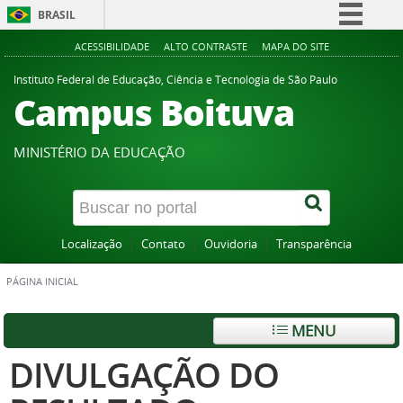
BRASIL
Simplifique!
ACESSIBILIDADE
ALTO CONTRASTE
MAPA DO SITE
Comunica BR
Instituto Federal de Educação, Ciência e Tecnologia de São Paulo
Campus Boituva
Participe
Acesso à informação
MINISTÉRIO DA EDUCAÇÃO
Legislação
Canais
Localização
Contato
Ouvidoria
Transparência
PÁGINA INICIAL
MENU
DIVULGAÇÃO DO