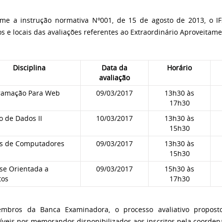
me a instrução normativa Nº001, de 15 de agosto de 2013, o IF
os e locais das avaliações referentes ao Extraordinário Aproveitam
Disciplina
Data da
Horário
avaliação
ramação Para Web
09/03/2017
13h30 às
17h30
o de Dados II
10/03/2017
13h30 às
15h30
s de Computadores
09/03/2017
13h30 às
15h30
se Orientada a
09/03/2017
15h30 às
tos
17h30
mbros da Banca Examinadora, o processo avaliativo propost
íveis nos memorandos disponibilizados aos inscritos pela coorden