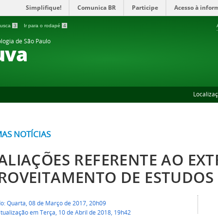
Simplifique!
Comunica BR
Participe
Acesso à infor
 busca
3
Ir para o rodapé
4
ologia de São Paulo
uva
Localiza
MAS NOTÍCIAS
ALIAÇÕES REFERENTE AO EX
ROVEITAMENTO DE ESTUDOS
do: Quarta, 08 de Março de 2017, 20h09
tualização em Terça, 10 de Abril de 2018, 19h42