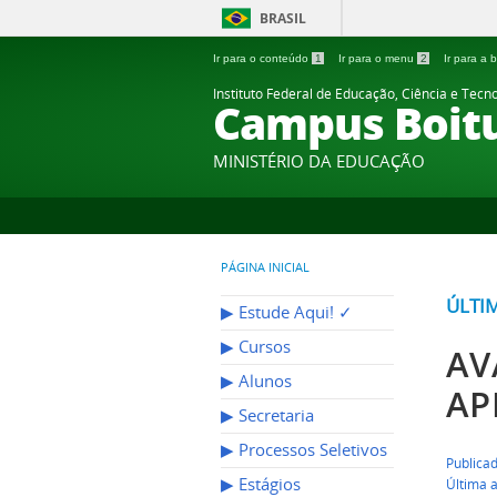
BRASIL
Ir para o conteúdo
1
Ir para o menu
2
Ir para a
Instituto Federal de Educação, Ciência e Tecn
Campus Boit
MINISTÉRIO DA EDUCAÇÃO
PÁGINA INICIAL
ÚLTI
▶︎ Estude Aqui! ✓
▶︎ Cursos
AV
▶︎ Alunos
AP
▶︎ Secretaria
▶︎ Processos Seletivos
Publica
▶︎ Estágios
Última a