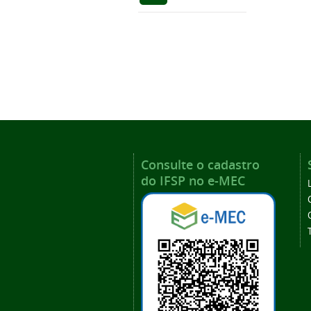
Consulte o cadastro
do IFSP no e-MEC