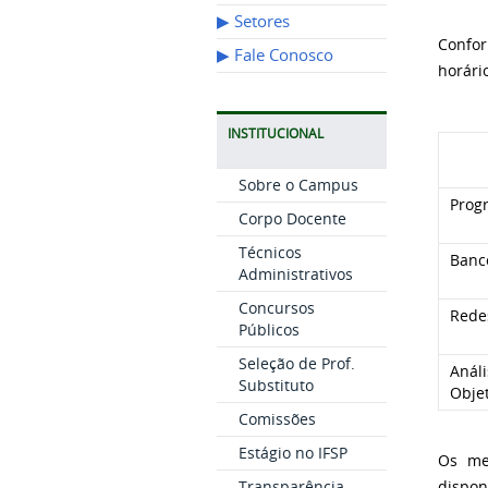
▶︎ Setores
Confor
▶︎ Fale Conosco
horári
INSTITUCIONAL
Sobre o Campus
Prog
Corpo Docente
Técnicos
Banc
Administrativos
Concursos
Rede
Públicos
Seleção de Prof.
Análi
Substituto
Obje
Comissões
Estágio no IFSP
Os me
Transparência
dispon