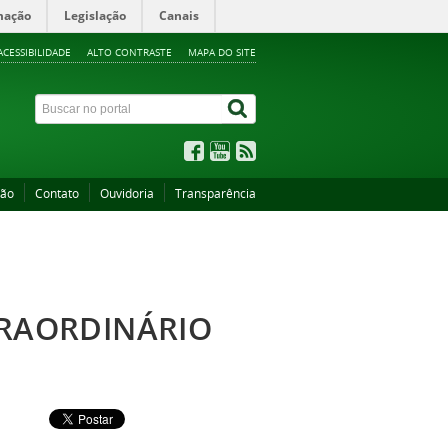
mação
Legislação
Canais
ACESSIBILIDADE
ALTO CONTRASTE
MAPA DO SITE
ção
Contato
Ouvidoria
Transparência
TRAORDINÁRIO