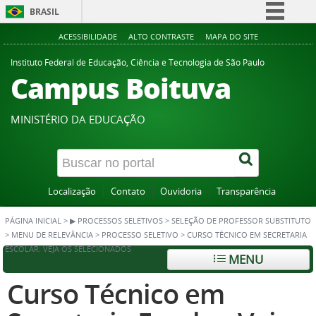
BRASIL
Simplifique!
ACESSIBILIDADE
ALTO CONTRASTE
MAPA DO SITE
Comunica BR
Instituto Federal de Educação, Ciência e Tecnologia de São Paulo
Campus Boituva
Participe
Acesso à informação
MINISTÉRIO DA EDUCAÇÃO
Legislação
Canais
Localização
Contato
Ouvidoria
Transparência
PÁGINA INICIAL
>
▶︎ PROCESSOS SELETIVOS
>
SELEÇÃO DE PROFESSOR SUBSTITUTO
>
MENU DE RELEVÂNCIA
>
PROCESSO SELETIVO
>
CURSO TÉCNICO EM SECRETARIA
ESCOLAR: VEJA OS SELECIONADOS
MENU
Curso Técnico em