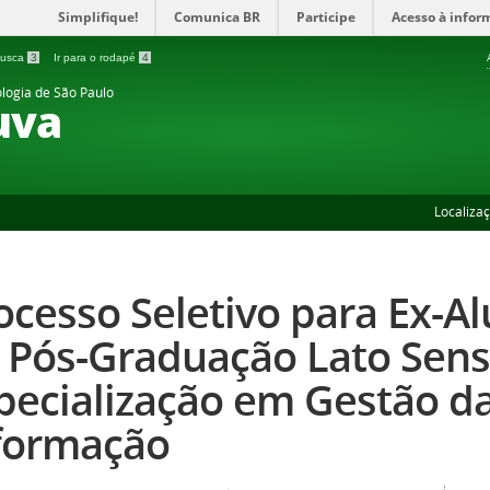
Simplifique!
Comunica BR
Participe
Acesso à infor
 busca
3
Ir para o rodapé
4
ologia de São Paulo
uva
Localiza
ocesso Seletivo para Ex-A
 Pós-Graduação Lato Sen
pecialização em Gestão da
formação