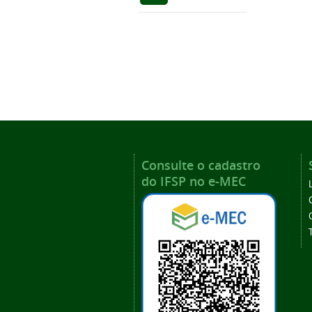
Consulte o cadastro
do IFSP no e-MEC