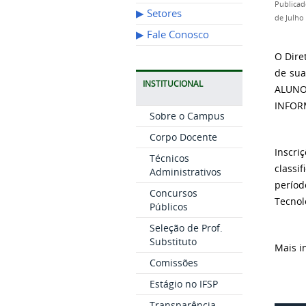
Publicad
▶︎ Setores
de Julho
▶︎ Fale Conosco
O Dire
de sua
INSTITUCIONAL
ALUNO
INFORM
Sobre o Campus
Corpo Docente
Inscri
Técnicos
classi
Administrativos
períod
Concursos
Tecnol
Públicos
Seleção de Prof.
Substituto
Mais i
Comissões
Estágio no IFSP
Transparência