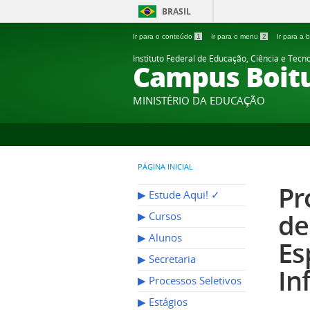
BRASIL
Ir para o conteúdo
1
Ir para o menu
2
Ir para a
Instituto Federal de Educação, Ciência e Tecn
Campus Boit
MINISTÉRIO DA EDUCAÇÃO
PÁGINA INICIAL
Pr
▶︎ Estude Aqui! ✓
de
▶︎ Cursos
▶︎ Alunos
Es
▶︎ Secretaria
In
▶︎ Processos Seletivos
▶︎ Estágios