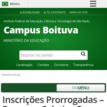
BRASIL
Simplifique!
ACESSIBILIDADE
ALTO CONTRASTE
MAPA DO SITE
Comunica BR
Instituto Federal de Educação, Ciência e Tecnologia de São Paulo
Campus Boituva
Participe
Acesso à informação
MINISTÉRIO DA EDUCAÇÃO
Legislação
Canais
Localização
Contato
Ouvidoria
Transparência
PÁGINA INICIAL
MENU
Inscrições Prorrogadas –