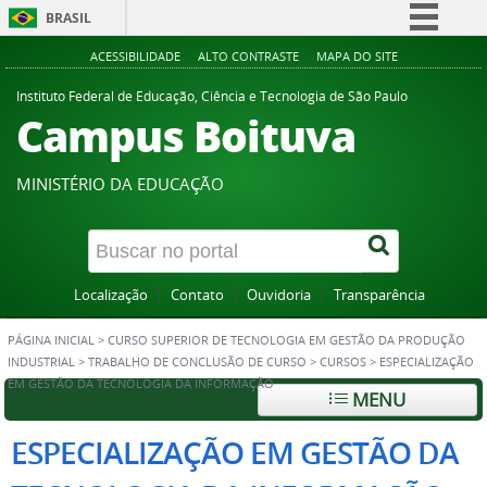
BRASIL
Simplifique!
ACESSIBILIDADE
ALTO CONTRASTE
MAPA DO SITE
Comunica BR
Instituto Federal de Educação, Ciência e Tecnologia de São Paulo
Campus Boituva
Participe
Acesso à informação
MINISTÉRIO DA EDUCAÇÃO
Legislação
Canais
Localização
Contato
Ouvidoria
Transparência
PÁGINA INICIAL
>
CURSO SUPERIOR DE TECNOLOGIA EM GESTÃO DA PRODUÇÃO
INDUSTRIAL
>
TRABALHO DE CONCLUSÃO DE CURSO
>
CURSOS
>
ESPECIALIZAÇÃO
EM GESTÃO DA TECNOLOGIA DA INFORMAÇÃO
MENU
ESPECIALIZAÇÃO EM GESTÃO DA