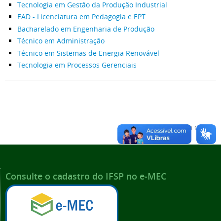
Tecnologia em Gestão da Produção Industrial
EAD - Licenciatura em Pedagogia e EPT
Bacharelado em Engenharia de Produção
Técnico em Administração
Técnico em Sistemas de Energia Renovável
Tecnologia em Processos Gerenciais
Voltar para o topo
Consulte o cadastro do IFSP no e-MEC