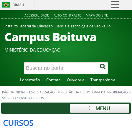
BRASIL
Simplifique!
ACESSIBILIDADE
ALTO CONTRASTE
MAPA DO SITE
Comunica BR
Instituto Federal de Educação, Ciência e Tecnologia de São Paulo
Campus Boituva
Participe
Acesso à informação
MINISTÉRIO DA EDUCAÇÃO
Legislação
Canais
Localização
Contato
Ouvidoria
Transparência
PÁGINA INICIAL
>
ESPECIALIZAÇÃO EM GESTÃO DA TECNOLOGIA DA INFORMAÇÃO
>
SOBRE O CURSO
>
CURSOS
MENU
CURSOS