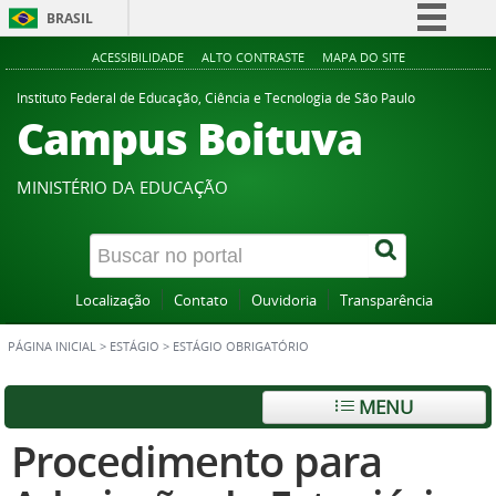
BRASIL
Simplifique!
ACESSIBILIDADE
ALTO CONTRASTE
MAPA DO SITE
Comunica BR
Instituto Federal de Educação, Ciência e Tecnologia de São Paulo
Campus Boituva
Participe
Acesso à informação
MINISTÉRIO DA EDUCAÇÃO
Legislação
Canais
Localização
Contato
Ouvidoria
Transparência
PÁGINA INICIAL
>
ESTÁGIO
>
ESTÁGIO OBRIGATÓRIO
MENU
Procedimento para