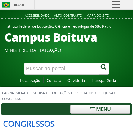
BRASIL
Simplifique!
ACESSIBILIDADE
ALTO CONTRASTE
MAPA DO SITE
Comunica BR
Instituto Federal de Educação, Ciência e Tecnologia de São Paulo
Campus Boituva
Participe
Acesso à informação
MINISTÉRIO DA EDUCAÇÃO
Legislação
Canais
Localização
Contato
Ouvidoria
Transparência
PÁGINA INICIAL
>
PESQUISA
>
PUBLICAÇÕES E RESULTADOS
>
PESQUISA
>
CONGRESSOS
MENU
CONGRESSOS