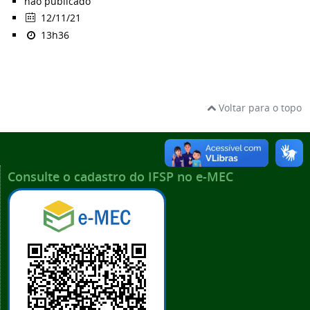
não publicado
12/11/21
13h36
Voltar para o topo
Consulte o cadastro do IFSP no e-MEC