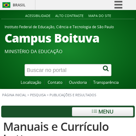
BRASIL
Simplifique!
ACESSIBILIDADE
ALTO CONTRASTE
MAPA DO SITE
Comunica BR
Instituto Federal de Educação, Ciência e Tecnologia de São Paulo
Campus Boituva
Participe
Acesso à informação
MINISTÉRIO DA EDUCAÇÃO
Legislação
Canais
Localização
Contato
Ouvidoria
Transparência
PÁGINA INICIAL
>
PESQUISA
>
PUBLICAÇÕES E RESULTADOS
MENU
Manuais e Currículo