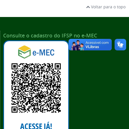
Voltar para o topo
Consulte o cadastro do IFSP no e-MEC