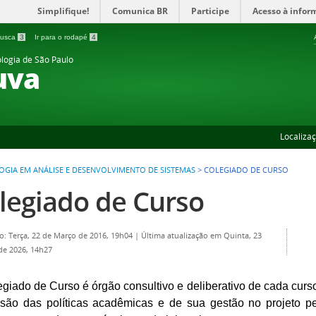
Simplifique!
Comunica BR
Participe
Acesso à infor
 busca
3
Ir para o rodapé
4
ologia de São Paulo
uva
Localiza
OGIA EM ANÁLISE E DESENVOLVIMENTO DE SISTEMAS
>
COLEGIADO DE CURSO
legiado de Curso
o: Terça, 22 de Março de 2016, 19h04
|
Última atualização em Quinta, 23
 de 2026, 14h27
giado de Curso é órgão consultivo e deliberativo de cada curs
ssão das políticas acadêmicas e de sua gestão no projeto p