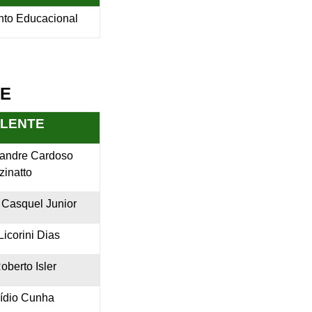
unto Educacional
TE
LENTE
xandre Cardoso
zinatto
 Casquel Junior
Licorini Dias
oberto Isler
gídio Cunha