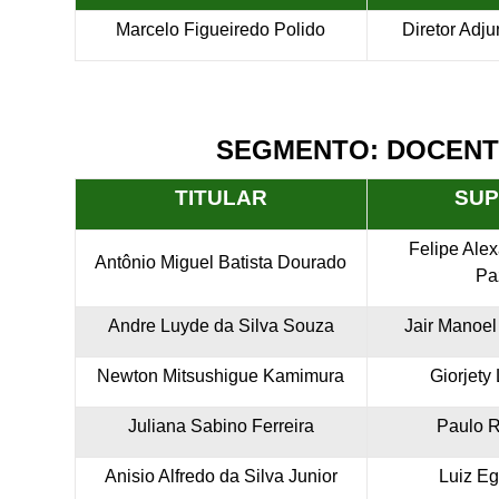
Marcelo Figueiredo Polido
Diretor Adj
SEGMENTO: DOCEN
TITULAR
SUP
Felipe Ale
Antônio Miguel Batista Dourado
Pa
Andre Luyde da Silva Souza
Jair Manoel
Newton Mitsushigue Kamimura
Giorjety 
Juliana Sabino Ferreira
Paulo R
Anisio Alfredo da Silva Junior
Luiz E