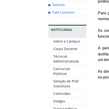
profes
▶︎ Setores
▶︎ Fale Conosco
Para 
normat
INSTITUCIONAL
As co
funcio
Sobre o Campus
A per
Corpo Docente
qualqu
Técnicos
um te
Administrativos
Concursos
As de
Públicos
no pro
Seleção de Prof.
Substituto
Comissões
Estágio
Transparência