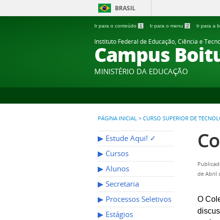
BRASIL
Ir para o conteúdo
1
Ir para o menu
2
Ir para a
Instituto Federal de Educação, Ciência e Tecn
Campus Boit
MINISTÉRIO DA EDUCAÇÃO
PÁGINA INICIAL
>
CURSO SUPERIOR DE TECNOL
Co
▶︎ Estude Aqui! ✓
▶︎ Cursos
Publicad
▶︎ Alunos
de Abril
▶︎ Secretaria
▶︎ Processos Seletivos
O Cole
discu
▶︎ Estágios