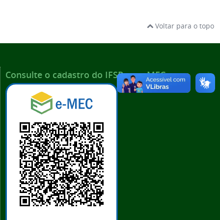
Voltar para o topo
Consulte o cadastro do IFSP no e-MEC