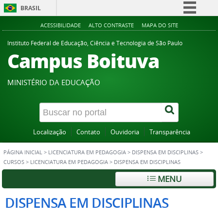
BRASIL
Simplifique!
ACESSIBILIDADE
ALTO CONTRASTE
MAPA DO SITE
Comunica BR
Instituto Federal de Educação, Ciência e Tecnologia de São Paulo
Campus Boituva
Participe
Acesso à informação
MINISTÉRIO DA EDUCAÇÃO
Legislação
Canais
Localização
Contato
Ouvidoria
Transparência
PÁGINA INICIAL
>
LICENCIATURA EM PEDAGOGIA
>
DISPENSA EM DISCIPLINAS
>
CURSOS
>
LICENCIATURA EM PEDAGOGIA
>
DISPENSA EM DISCIPLINAS
MENU
DISPENSA EM DISCIPLINAS