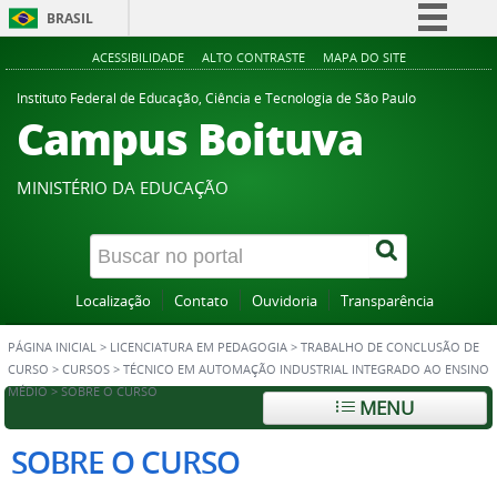
BRASIL
Simplifique!
ACESSIBILIDADE
ALTO CONTRASTE
MAPA DO SITE
Comunica BR
Instituto Federal de Educação, Ciência e Tecnologia de São Paulo
Campus Boituva
Participe
Acesso à informação
MINISTÉRIO DA EDUCAÇÃO
Legislação
Canais
Localização
Contato
Ouvidoria
Transparência
PÁGINA INICIAL
>
LICENCIATURA EM PEDAGOGIA
>
TRABALHO DE CONCLUSÃO DE
CURSO
>
CURSOS
>
TÉCNICO EM AUTOMAÇÃO INDUSTRIAL INTEGRADO AO ENSINO
MÉDIO
>
SOBRE O CURSO
MENU
SOBRE O CURSO