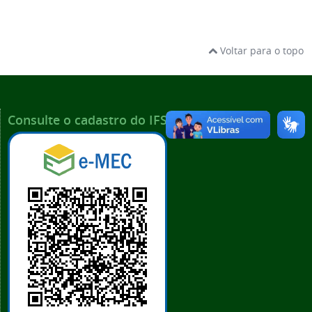
Voltar para o topo
Consulte o cadastro do IFSP no e-MEC