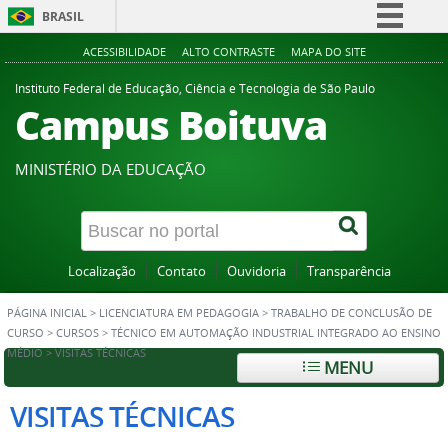
BRASIL
Simplifique!
ACESSIBILIDADE
ALTO CONTRASTE
MAPA DO SITE
Comunica BR
Instituto Federal de Educação, Ciência e Tecnologia de São Paulo
Campus Boituva
Participe
Acesso à informação
MINISTÉRIO DA EDUCAÇÃO
Legislação
Canais
Localização
Contato
Ouvidoria
Transparência
PÁGINA INICIAL
>
LICENCIATURA EM PEDAGOGIA
>
TRABALHO DE CONCLUSÃO DE
CURSO
>
CURSOS
>
TÉCNICO EM AUTOMAÇÃO INDUSTRIAL INTEGRADO AO ENSINO
MÉDIO
>
VISITAS TÉCNICAS
MENU
VISITAS TÉCNICAS