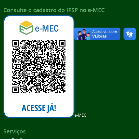
Consulte o cadastro do IFSP no e-MEC
e-MEC
Serviços