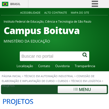
BRASIL
Simplifique!
ACESSIBILIDADE
ALTO CONTRASTE
MAPA DO SITE
Comunica BR
Instituto Federal de Educação, Ciência e Tecnologia de São Paulo
Campus Boituva
Participe
Acesso à informação
MINISTÉRIO DA EDUCAÇÃO
Legislação
Canais
Localização
Contato
Ouvidoria
Transparência
PÁGINA INICIAL
>
TÉCNICO EM AUTOMAÇÃO INDUSTRIAL
>
COMISSÃO DE
ELABORAÇÃO E IMPLANTAÇÃO DE CURSO
>
CURSOS
>
TÉCNICO EM LOGÍSTICA
>
PROJETOS
MENU
PROJETOS