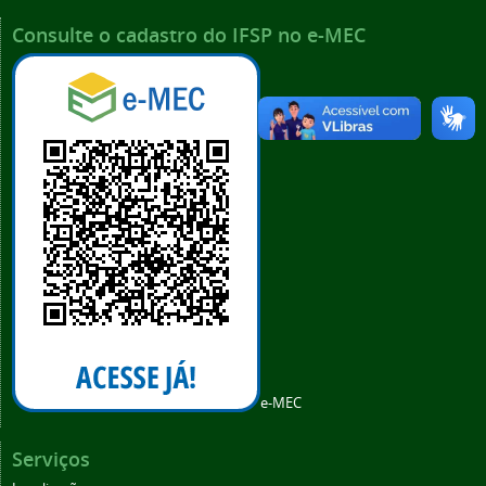
Consulte o cadastro do IFSP no e-MEC
e-MEC
Serviços