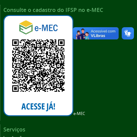
Consulte o cadastro do IFSP no e-MEC
e-MEC
Serviços