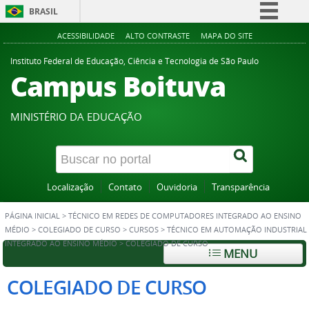
BRASIL
Simplifique!
ACESSIBILIDADE
ALTO CONTRASTE
MAPA DO SITE
Comunica BR
Instituto Federal de Educação, Ciência e Tecnologia de São Paulo
Campus Boituva
Participe
Acesso à informação
MINISTÉRIO DA EDUCAÇÃO
Legislação
Canais
Localização
Contato
Ouvidoria
Transparência
PÁGINA INICIAL
>
TÉCNICO EM REDES DE COMPUTADORES INTEGRADO AO ENSINO
MÉDIO
>
COLEGIADO DE CURSO
>
CURSOS
>
TÉCNICO EM AUTOMAÇÃO INDUSTRIAL
INTEGRADO AO ENSINO MÉDIO
>
COLEGIADO DE CURSO
MENU
COLEGIADO DE CURSO