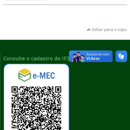
Voltar para o topo
Consulte o cadastro do IFSP no e-MEC