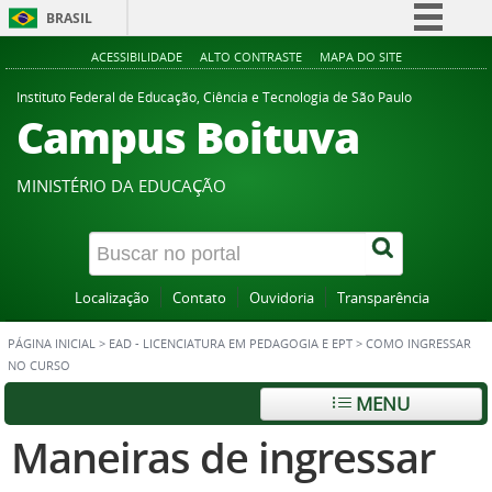
BRASIL
Simplifique!
ACESSIBILIDADE
ALTO CONTRASTE
MAPA DO SITE
Comunica BR
Instituto Federal de Educação, Ciência e Tecnologia de São Paulo
Campus Boituva
Participe
Acesso à informação
MINISTÉRIO DA EDUCAÇÃO
Legislação
Canais
Localização
Contato
Ouvidoria
Transparência
PÁGINA INICIAL
>
EAD - LICENCIATURA EM PEDAGOGIA E EPT
>
COMO INGRESSAR
NO CURSO
MENU
Maneiras de ingressar