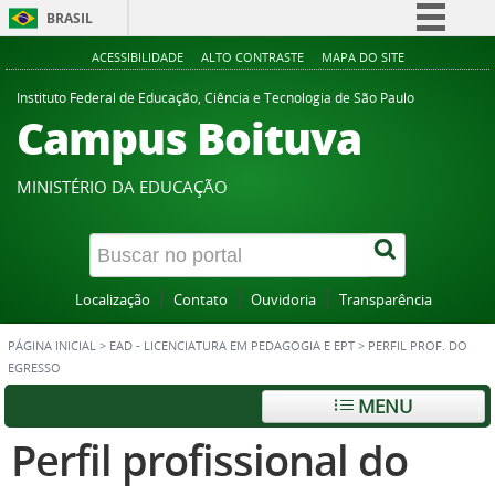
BRASIL
Simplifique!
ACESSIBILIDADE
ALTO CONTRASTE
MAPA DO SITE
Comunica BR
Instituto Federal de Educação, Ciência e Tecnologia de São Paulo
Campus Boituva
Participe
Acesso à informação
MINISTÉRIO DA EDUCAÇÃO
Legislação
Canais
Localização
Contato
Ouvidoria
Transparência
PÁGINA INICIAL
>
EAD - LICENCIATURA EM PEDAGOGIA E EPT
>
PERFIL PROF. DO
EGRESSO
MENU
Perfil profissional do