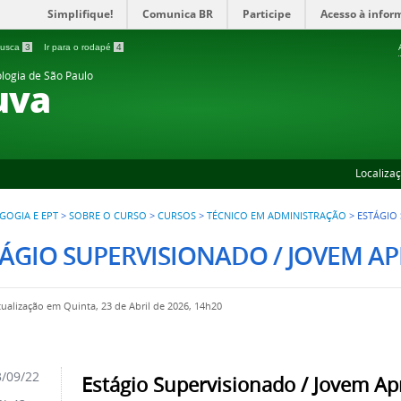
Simplifique!
Comunica BR
Participe
Acesso à infor
 busca
3
Ir para o rodapé
4
ologia de São Paulo
uva
Localiza
GOGIA E EPT
>
SOBRE O CURSO
>
CURSOS
>
TÉCNICO EM ADMINISTRAÇÃO
>
ESTÁGIO
ÁGIO SUPERVISIONADO / JOVEM A
tualização em Quinta, 23 de Abril de 2026, 14h20
/09/22
Estágio Supervisionado / Jovem Ap