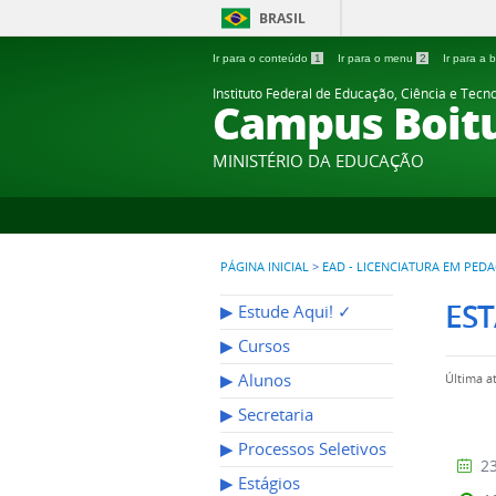
BRASIL
Ir para o conteúdo
1
Ir para o menu
2
Ir para a
Instituto Federal de Educação, Ciência e Tecn
Campus Boit
MINISTÉRIO DA EDUCAÇÃO
PÁGINA INICIAL
>
EAD - LICENCIATURA EM PEDA
EST
▶︎ Estude Aqui! ✓
▶︎ Cursos
▶︎ Alunos
Última a
▶︎ Secretaria
▶︎ Processos Seletivos
23
▶︎ Estágios