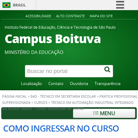
BRASIL
Simplifique!
ACESSIBILIDADE
ALTO CONTRASTE
MAPA DO SITE
Comunica BR
Instituto Federal de Educação, Ciência e Tecnologia de São Paulo
Campus Boituva
Participe
Acesso à informação
MINISTÉRIO DA EDUCAÇÃO
Legislação
Canais
Localização
Contato
Ouvidoria
Transparência
PÁGINA INICIAL
>
EAD - TÉCNICO EM SECRETARIA ESCOLAR
>
PRÁTICA PROFISSIONAL
SUPERVISIONADA
>
CURSOS
>
TÉCNICO EM AUTOMAÇÃO INDUSTRIAL INTEGRADO
AO ENSINO MÉDIO
>
COMO INGRESSAR NO CURSO
MENU
COMO INGRESSAR NO CURSO