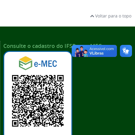
Voltar para o topo
Consulte o cadastro do IFSP no e-MEC