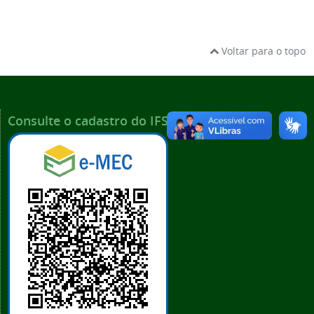
Voltar para o topo
Consulte o cadastro do IFSP no e-MEC