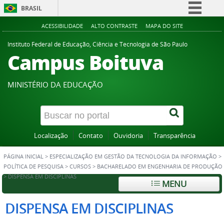
BRASIL
Simplifique!
ACESSIBILIDADE
ALTO CONTRASTE
MAPA DO SITE
Comunica BR
Instituto Federal de Educação, Ciência e Tecnologia de São Paulo
Campus Boituva
Participe
Acesso à informação
MINISTÉRIO DA EDUCAÇÃO
Legislação
Canais
Localização
Contato
Ouvidoria
Transparência
PÁGINA INICIAL
>
ESPECIALIZAÇÃO EM GESTÃO DA TECNOLOGIA DA INFORMAÇÃO
>
POLÍTICA DE PESQUISA
>
CURSOS
>
BACHARELADO EM ENGENHARIA DE PRODUÇÃO
>
DISPENSA EM DISCIPLINAS
MENU
DISPENSA EM DISCIPLINAS