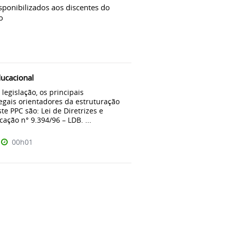
ponibilizados aos discentes do
ico
ducacional
legislação, os principais
legais orientadores da estruturação
te PPC são: Lei de Diretrizes e
ação n° 9.394/96 – LDB. ...
00h01