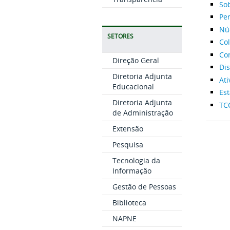
So
Per
Nú
SETORES
Co
Co
Direção Geral
Di
Diretoria Adjunta
At
Educacional
Es
Diretoria Adjunta
TC
de Administração
Extensão
Pesquisa
Tecnologia da
Informação
Gestão de Pessoas
Biblioteca
NAPNE