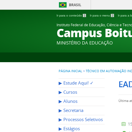
BRASIL
Ir para o conteúdo
1
Ir para o menu
2
Ir para a
Instituto Federal de Educação, Ciência e Tecn
Campus Boit
MINISTÉRIO DA EDUCAÇÃO
PÁGINA INICIAL
>
TÉCNICO EM AUTOMAÇÃO IN
EAD
▶︎ Estude Aqui! ✓
▶︎ Cursos
▶︎ Alunos
Última a
▶︎ Secretaria
▶︎ Processos Seletivos
15
▶︎ Estágios