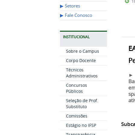
1
▶︎ Setores
▶︎ Fale Conosco
INSTITUCIONAL
EA
Sobre o Campus
P
Corpo Docente
Técnicos
► 
Administrativos
Ba
Concursos
em
Públicos
sp
at
Seleção de Prof.
Substituto
Comissões
Subca
Estágio no IFSP
Transparência