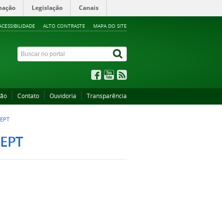
mação
Legislação
Canais
ACESSIBILIDADE
ALTO CONTRASTE
MAPA DO SITE
ção
Contato
Ouvidoria
Transparência
 EPT
 EPT