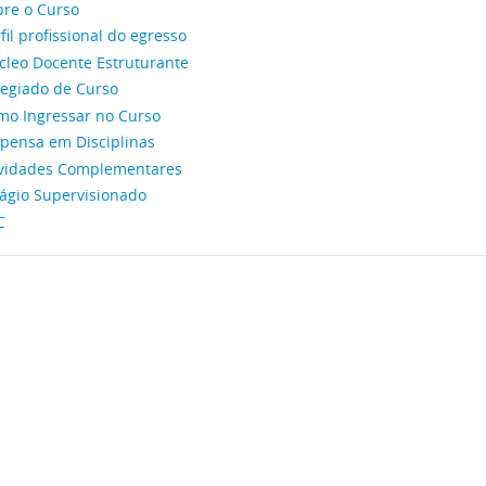
bre o Curso
fil profissional do egresso
cleo Docente Estruturante
legiado de Curso
mo Ingressar no Curso
spensa em Disciplinas
ividades Complementares
tágio Supervisionado
C