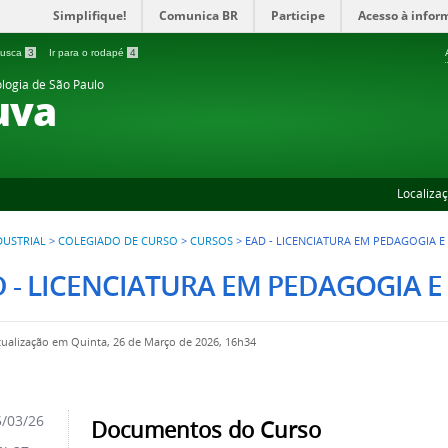
Simplifique!
Comunica BR
Participe
Acesso à infor
 busca
3
Ir para o rodapé
4
ologia de São Paulo
uva
Localiza
DUSTRIAL
>
COLEGIADO DE CURSO
>
CURSOS
>
EAD - LICENCIATURA EM PEDAGOGIA E
 - LICENCIATURA EM PEDAGOGIA E
tualização em Quinta, 26 de Março de 2026, 16h34
/03/26
Documentos do Curso