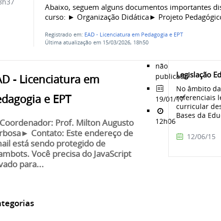
8h37
Abaixo, seguem alguns documentos importantes dis
curso: ► Organização Didática► Projeto Pedagóg
Registrado em:
EAD - Licenciatura em Pedagogia e EPT
Última atualização em 15/03/2026, 18h50
não
Legislação E
publicado
D - Licenciatura em
No âmbito da 
edagogia e EPT
referenciais 
19/01/17
curricular des
Bases da Educ
12h06
Coordenador: Prof. Milton Augusto
rbosa► Contato: Este endereço de
12/06/15
ail está sendo protegido de
ambots. Você precisa do JavaScript
ivado para...
tegorias