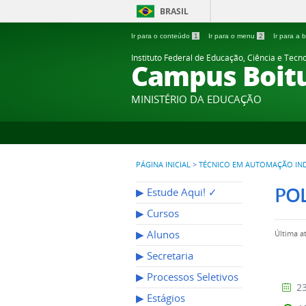
BRASIL
Ir para o conteúdo
1
Ir para o menu
2
Ir para a
Instituto Federal de Educação, Ciência e Tecn
Campus Boit
MINISTÉRIO DA EDUCAÇÃO
PÁGINA INICIAL
>
TÉCNICO EM AUTOMAÇÃO IN
POL
▶︎ Estude Aqui! ✓
▶︎ Cursos
▶︎ Alunos
Última a
▶︎ Secretaria
▶︎ Processos Seletivos
23
▶︎ Estágios