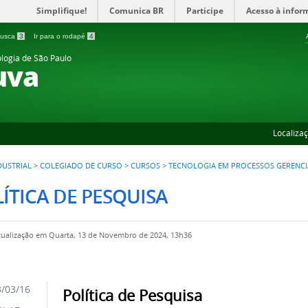
Simplifique!
Comunica BR
Participe
Acesso à infor
 busca
3
Ir para o rodapé
4
ologia de São Paulo
uva
Localiza
DUSTRIAL
>
COLEGIADO DE CURSO
>
CURSOS
>
TECNOLOGIA EM PROCESSOS GERENCI
ÍTICA DE PESQUISA
tualização em Quarta, 13 de Novembro de 2024, 13h36
/03/16
Política de Pesquisa