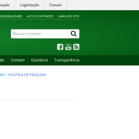
mação
Legislação
Canais
ACESSIBILIDADE
ALTO CONTRASTE
MAPA DO SITE
ção
Contato
Ouvidoria
Transparência
AIS
>
POLÍTICA DE PESQUISA