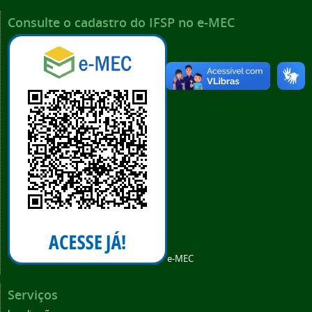
Consulte o cadastro do IFSP no e-MEC
e-MEC
Serviços