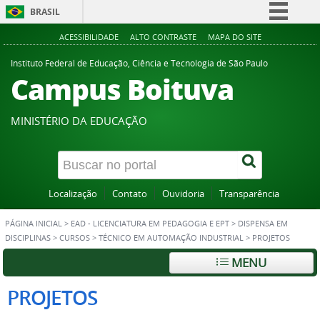
BRASIL
Simplifique!
ACESSIBILIDADE
ALTO CONTRASTE
MAPA DO SITE
Comunica BR
Instituto Federal de Educação, Ciência e Tecnologia de São Paulo
Campus Boituva
Participe
Acesso à informação
MINISTÉRIO DA EDUCAÇÃO
Legislação
Canais
Localização
Contato
Ouvidoria
Transparência
PÁGINA INICIAL
>
EAD - LICENCIATURA EM PEDAGOGIA E EPT
>
DISPENSA EM
DISCIPLINAS
>
CURSOS
>
TÉCNICO EM AUTOMAÇÃO INDUSTRIAL
>
PROJETOS
MENU
PROJETOS