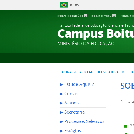
BRASIL
Ir para o conteúdo
1
Ir para o menu
2
Ir para a
Instituto Federal de Educação, Ciência e Tecn
Campus Boit
MINISTÉRIO DA EDUCAÇÃO
PÁGINA INICIAL
>
EAD - LICENCIATURA EM PEDA
SO
▶︎ Estude Aqui! ✓
▶︎ Cursos
▶︎ Alunos
Última a
▶︎ Secretaria
▶︎ Processos Seletivos
23
▶︎ Estágios