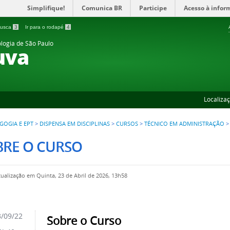
Simplifique!
Comunica BR
Participe
Acesso à infor
 busca
3
Ir para o rodapé
4
ologia de São Paulo
uva
Localiza
GOGIA E EPT
>
DISPENSA EM DISCIPLINAS
>
CURSOS
>
TÉCNICO EM ADMINISTRAÇÃO
BRE O CURSO
tualização em Quinta, 23 de Abril de 2026, 13h58
/09/22
Sobre o Curso