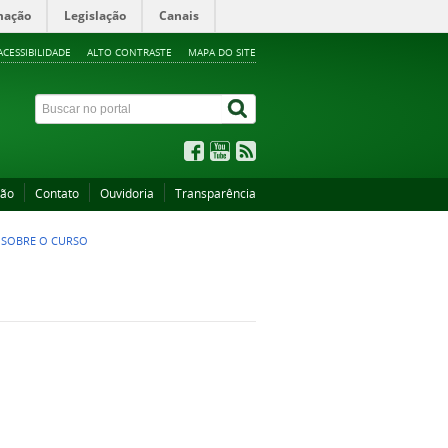
mação
Legislação
Canais
ACESSIBILIDADE
ALTO CONTRASTE
MAPA DO SITE
ção
Contato
Ouvidoria
Transparência
>
SOBRE O CURSO