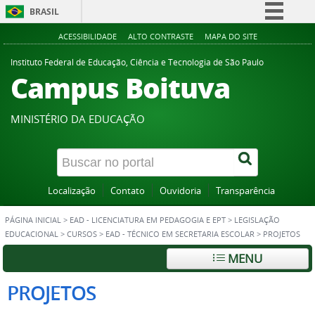
BRASIL
Simplifique!
ACESSIBILIDADE
ALTO CONTRASTE
MAPA DO SITE
Comunica BR
Instituto Federal de Educação, Ciência e Tecnologia de São Paulo
Campus Boituva
Participe
Acesso à informação
MINISTÉRIO DA EDUCAÇÃO
Legislação
Canais
Localização
Contato
Ouvidoria
Transparência
PÁGINA INICIAL
>
EAD - LICENCIATURA EM PEDAGOGIA E EPT
>
LEGISLAÇÃO
EDUCACIONAL
>
CURSOS
>
EAD - TÉCNICO EM SECRETARIA ESCOLAR
>
PROJETOS
MENU
PROJETOS