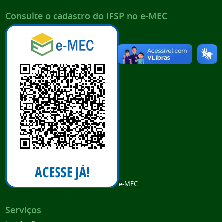
Consulte o cadastro do IFSP no e-MEC
e-MEC
Serviços