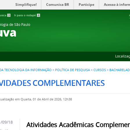
Simplifique!
Comunica BR
Participe
Acesso à infor
 busca
3
Ir para o rodapé
4
ologia de São Paulo
uva
Localiza
 DA TECNOLOGIA DA INFORMAÇÃO
>
POLÍTICA DE PESQUISA
>
CURSOS
>
BACHARELAD
IVIDADES COMPLEMENTARES
tualização em Quarta, 01 de Abril de 2026, 12h38
/09/18
Atividades Acadêmicas Complemen