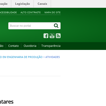
mação
Legislação
Canais
ACESSIBILIDADE
ALTO CONTRASTE
MAPA DO SITE
ção
Contato
Ouvidoria
Transparência
O EM ENGENHARIA DE PRODUÇÃO
>
ATIVIDADES
tares