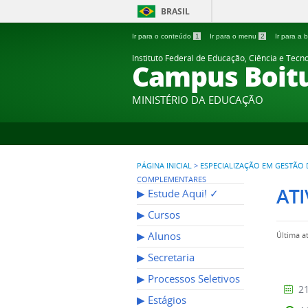
BRASIL
Ir para o conteúdo
1
Ir para o menu
2
Ir para a
Instituto Federal de Educação, Ciência e Tecn
Campus Boit
MINISTÉRIO DA EDUCAÇÃO
PÁGINA INICIAL
>
ESPECIALIZAÇÃO EM GESTÃO
COMPLEMENTARES
AT
▶︎ Estude Aqui! ✓
▶︎ Cursos
▶︎ Alunos
Última a
▶︎ Secretaria
▶︎ Processos Seletivos
21
▶︎ Estágios