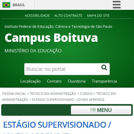
BRASIL
Simplifique!
ACESSIBILIDADE
ALTO CONTRASTE
MAPA DO SITE
Comunica BR
Instituto Federal de Educação, Ciência e Tecnologia de São Paulo
Campus Boituva
Participe
Acesso à informação
MINISTÉRIO DA EDUCAÇÃO
Legislação
Canais
Localização
Contato
Ouvidoria
Transparência
PÁGINA INICIAL
>
TÉCNICO EM ADMINISTRAÇÃO
>
CURSOS
>
TÉCNICO EM
ADMINISTRAÇÃO
>
ESTÁGIO SUPERVISIONADO / JOVEM APRENDIZ
MENU
ESTÁGIO SUPERVISIONADO /