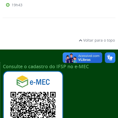
19h43
Voltar para o topo
Consulte o cadastro do IFSP no e-MEC