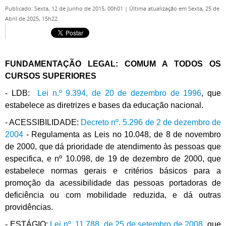
Publicado: Sexta, 12 de Junho de 2015, 00h01
|
Última atualização em Sexta, 25 de
Abril de 2025, 15h22
FUNDAMENTAÇÃO LEGAL: COMUM A TODOS OS
CURSOS SUPERIORES
- LDB:
Lei n.º 9.394, de 20 de dezembro de 1996
, que
estabelece as diretrizes e bases da educação nacional.
- ACESSIBILIDADE:
Decreto nº. 5.296 de 2 de dezembro de
2004
- Regulamenta as Leis no 10.048, de 8 de novembro
de 2000, que dá prioridade de atendimento às pessoas que
especifica, e nº 10.098, de 19 de dezembro de 2000, que
estabelece normas gerais e critérios básicos para a
promoção da acessibilidade das pessoas portadoras de
deficiência ou com mobilidade reduzida, e dá outras
providências.
- ESTÁGIO:
Lei nº. 11.788, de 25 de setembro de 2008
, que