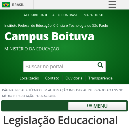
BRASIL
Simplifique!
ACESSIBILIDADE
ALTO CONTRASTE
MAPA DO SITE
Comunica BR
Instituto Federal de Educação, Ciência e Tecnologia de São Paulo
Campus Boituva
Participe
Acesso à informação
MINISTÉRIO DA EDUCAÇÃO
Legislação
Canais
Localização
Contato
Ouvidoria
Transparência
PÁGINA INICIAL
>
TÉCNICO EM AUTOMAÇÃO INDUSTRIAL INTEGRADO AO ENSINO
MÉDIO
>
LEGISLAÇÃO EDUCACIONAL
MENU
Legislação Educacional