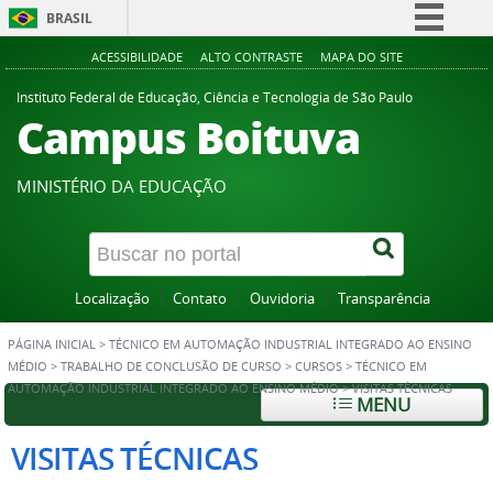
BRASIL
Simplifique!
ACESSIBILIDADE
ALTO CONTRASTE
MAPA DO SITE
Comunica BR
Instituto Federal de Educação, Ciência e Tecnologia de São Paulo
Campus Boituva
Participe
Acesso à informação
MINISTÉRIO DA EDUCAÇÃO
Legislação
Canais
Localização
Contato
Ouvidoria
Transparência
PÁGINA INICIAL
>
TÉCNICO EM AUTOMAÇÃO INDUSTRIAL INTEGRADO AO ENSINO
MÉDIO
>
TRABALHO DE CONCLUSÃO DE CURSO
>
CURSOS
>
TÉCNICO EM
AUTOMAÇÃO INDUSTRIAL INTEGRADO AO ENSINO MÉDIO
>
VISITAS TÉCNICAS
MENU
VISITAS TÉCNICAS