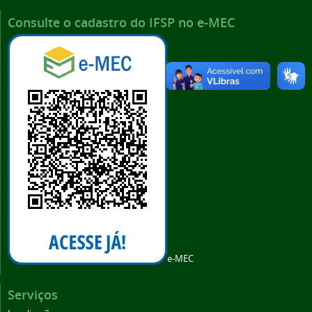
Consulte o cadastro do IFSP no e-MEC
e-MEC
Serviços