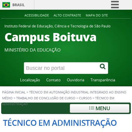
BRASIL
Simplifique!
ACESSIBILIDADE
ALTO CONTRASTE
MAPA DO SITE
Comunica BR
Instituto Federal de Educação, Ciência e Tecnologia de São Paulo
Campus Boituva
Participe
Acesso à informação
MINISTÉRIO DA EDUCAÇÃO
Legislação
Canais
Localização
Contato
Ouvidoria
Transparência
PÁGINA INICIAL
>
TÉCNICO EM AUTOMAÇÃO INDUSTRIAL INTEGRADO AO ENSINO
MÉDIO
>
TRABALHO DE CONCLUSÃO DE CURSO
>
CURSOS
>
TÉCNICO EM
ADMINISTRAÇÃO
MENU
TÉCNICO EM ADMINISTRAÇÃO