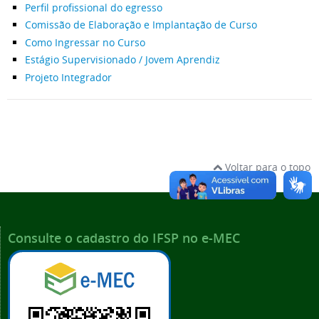
Perfil profissional do egresso
Comissão de Elaboração e Implantação de Curso
Como Ingressar no Curso
Estágio Supervisionado / Jovem Aprendiz
Projeto Integrador
Voltar para o topo
Consulte o cadastro do IFSP no e-MEC