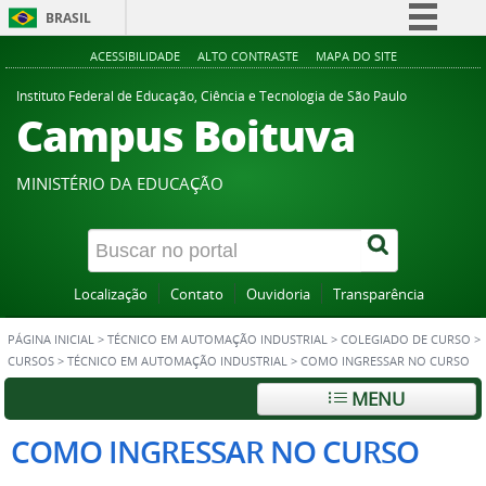
BRASIL
Simplifique!
ACESSIBILIDADE
ALTO CONTRASTE
MAPA DO SITE
Comunica BR
Instituto Federal de Educação, Ciência e Tecnologia de São Paulo
Campus Boituva
Participe
Acesso à informação
MINISTÉRIO DA EDUCAÇÃO
Legislação
Canais
Localização
Contato
Ouvidoria
Transparência
PÁGINA INICIAL
>
TÉCNICO EM AUTOMAÇÃO INDUSTRIAL
>
COLEGIADO DE CURSO
>
CURSOS
>
TÉCNICO EM AUTOMAÇÃO INDUSTRIAL
>
COMO INGRESSAR NO CURSO
MENU
COMO INGRESSAR NO CURSO