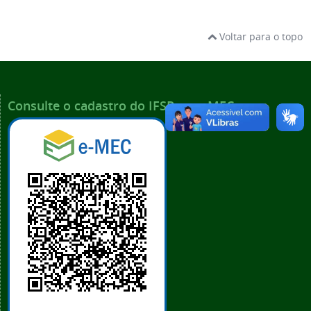
Voltar para o topo
Consulte o cadastro do IFSP no e-MEC