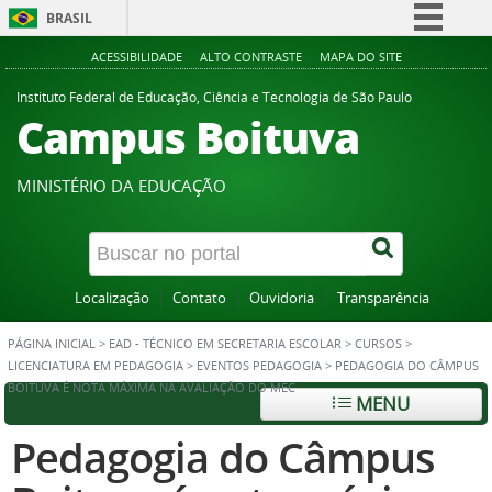
BRASIL
Simplifique!
ACESSIBILIDADE
ALTO CONTRASTE
MAPA DO SITE
Comunica BR
Instituto Federal de Educação, Ciência e Tecnologia de São Paulo
Campus Boituva
Participe
Acesso à informação
MINISTÉRIO DA EDUCAÇÃO
Legislação
Canais
Localização
Contato
Ouvidoria
Transparência
PÁGINA INICIAL
>
EAD - TÉCNICO EM SECRETARIA ESCOLAR
>
CURSOS
>
LICENCIATURA EM PEDAGOGIA
>
EVENTOS PEDAGOGIA
>
PEDAGOGIA DO CÂMPUS
BOITUVA É NOTA MÁXIMA NA AVALIAÇÃO DO MEC
MENU
Pedagogia do Câmpus