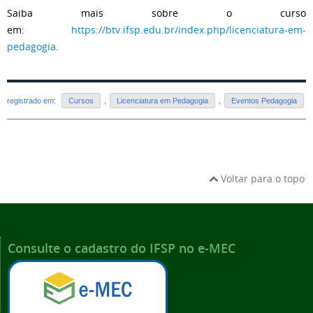
Saiba mais sobre o curso
em:
https://btv.ifsp.edu.br/index.php/licenciatura-em-
pedagogia
.
registrado em:
Cursos
,
Licenciatura em Pedagogia
,
Eventos Pedagogia
Voltar para o topo
Consulte o cadastro do IFSP no e-MEC