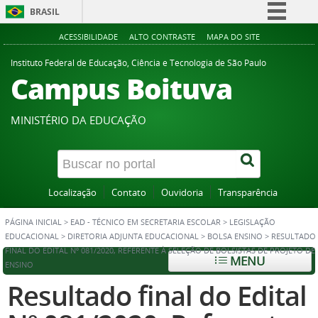
BRASIL
Simplifique!
ACESSIBILIDADE
ALTO CONTRASTE
MAPA DO SITE
Comunica BR
Instituto Federal de Educação, Ciência e Tecnologia de São Paulo
Campus Boituva
Participe
Acesso à informação
MINISTÉRIO DA EDUCAÇÃO
Legislação
Canais
Localização
Contato
Ouvidoria
Transparência
PÁGINA INICIAL
>
EAD - TÉCNICO EM SECRETARIA ESCOLAR
>
LEGISLAÇÃO
EDUCACIONAL
>
DIRETORIA ADJUNTA EDUCACIONAL
>
BOLSA ENSINO
>
RESULTADO
FINAL DO EDITAL Nº 081/2020, REFERENTE À SELEÇÃO DE BOLSISTAS DE PROJETO DE
MENU
ENSINO
Resultado final do Edital