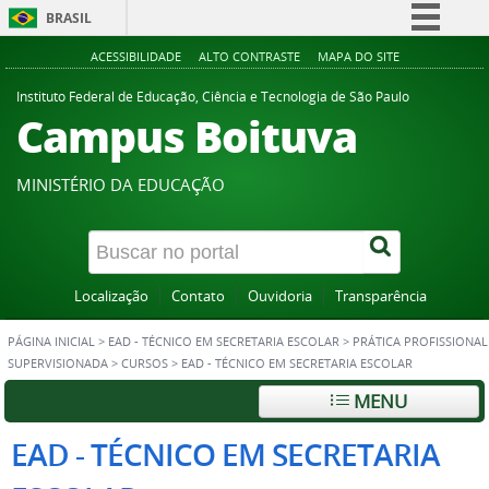
BRASIL
Simplifique!
ACESSIBILIDADE
ALTO CONTRASTE
MAPA DO SITE
Comunica BR
Instituto Federal de Educação, Ciência e Tecnologia de São Paulo
Campus Boituva
Participe
Acesso à informação
MINISTÉRIO DA EDUCAÇÃO
Legislação
Canais
Localização
Contato
Ouvidoria
Transparência
PÁGINA INICIAL
>
EAD - TÉCNICO EM SECRETARIA ESCOLAR
>
PRÁTICA PROFISSIONAL
SUPERVISIONADA
>
CURSOS
>
EAD - TÉCNICO EM SECRETARIA ESCOLAR
MENU
EAD - TÉCNICO EM SECRETARIA