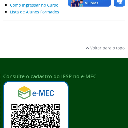
Como Ingressar no Curso
Lista de Alunos Formados
Voltar para o topo
Consulte o cadastro do IFSP no e-MEC