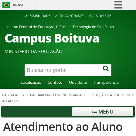
BRASIL
Simplifique!
ACESSIBILIDADE
ALTO CONTRASTE
MAPA DO SITE
Comunica BR
Instituto Federal de Educação, Ciência e Tecnologia de São Paulo
Campus Boituva
Participe
Acesso à informação
MINISTÉRIO DA EDUCAÇÃO
Legislação
Canais
Localização
Contato
Ouvidoria
Transparência
PÁGINA INICIAL
>
BACHARELADO EM ENGENHARIA DE PRODUÇÃO
>
ATENDIMENTO
AO ALUNO
MENU
Atendimento ao Aluno