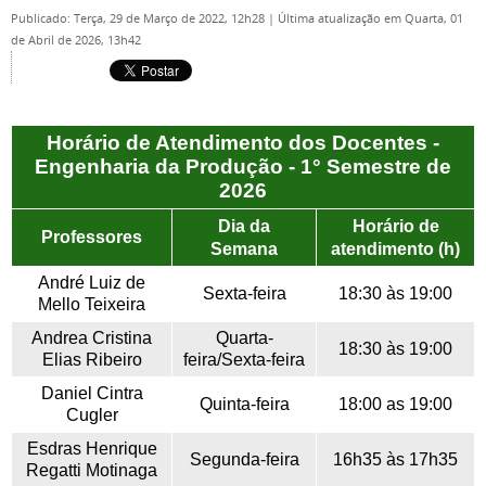
Publicado: Terça, 29 de Março de 2022, 12h28
|
Última atualização em Quarta, 01
de Abril de 2026, 13h42
Horário de Atendimento dos Docentes -
Engenharia da Produção - 1° Semestre de
2026
Dia da
Horário de
Professores
Semana
atendimento (h)
André Luiz de
Sexta-feira
18:30 às 19:00
Mello Teixeira
Andrea Cristina
Quarta-
18:30 às 19:00
Elias Ribeiro
feira/Sexta-feira
Daniel Cintra
Quinta-feira
18:00 as 19:00
Cugler
Esdras Henrique
Segunda-feira
16h35 às 17h35
Regatti Motinaga