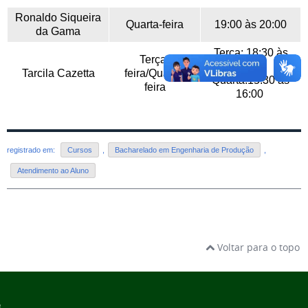
Ronaldo Siqueira
Quarta-feira
19:00 às 20:00
da Gama
Terça: 18:30 às
Terça-
19:00
Tarcila Cazetta
feira/Quarta-
Quarta:15:30 às
feira
16:00
registrado em:
Cursos
,
Bacharelado em Engenharia de Produção
,
Atendimento ao Aluno
Voltar para o topo