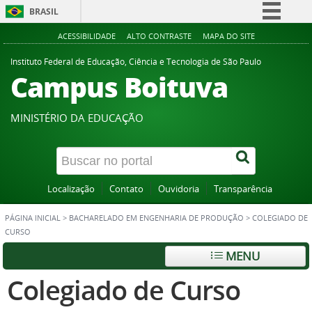
BRASIL
Simplifique!
ACESSIBILIDADE
ALTO CONTRASTE
MAPA DO SITE
Comunica BR
Instituto Federal de Educação, Ciência e Tecnologia de São Paulo
Campus Boituva
Participe
Acesso à informação
MINISTÉRIO DA EDUCAÇÃO
Legislação
Canais
Localização
Contato
Ouvidoria
Transparência
PÁGINA INICIAL
>
BACHARELADO EM ENGENHARIA DE PRODUÇÃO
>
COLEGIADO DE
CURSO
MENU
Colegiado de Curso