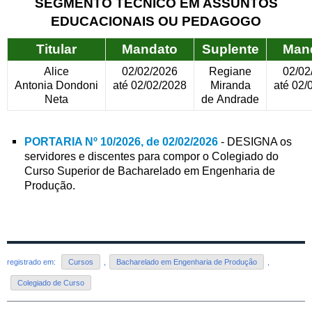
SEGMENTO TÉCNICO EM ASSUNTOS
EDUCACIONAIS OU PEDAGOGO
Titular
Mandato
Suplente
Man
Alice
02/02/2026
Regiane
02/02
Antonia
Dondoni
até 02/02/2028
Miranda
até 02/
Neta
de
Andrade
PORTARIA Nº 10/2026, de 02/02/2026
- DESIGNA os
servidores e discentes para compor o Colegiado do
Curso Superior de Bacharelado em Engenharia de
Produção.
registrado em:
Cursos
,
Bacharelado em Engenharia de Produção
,
Colegiado de Curso