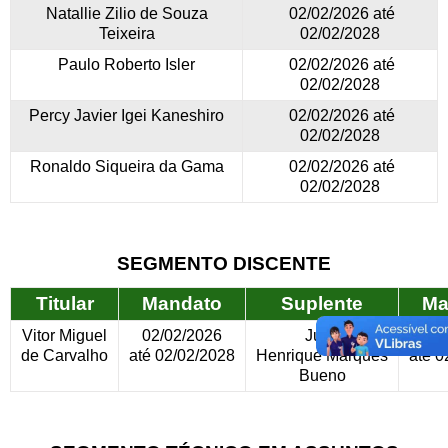
Natallie Zilio de Souza
02/02/2026 até
Teixeira
02/02/2028
Paulo Roberto Isler
02/02/2026 até
02/02/2028
Percy Javier Igei Kaneshiro
02/02/2026 até
02/02/2028
Ronaldo Siqueira da Gama
02/02/2026 até
02/02/2028
SEGMENTO DISCENTE
Titular
Mandato
Suplente
Ma
Vitor Miguel
02/02/2026
Julio
02/
de Carvalho
até 02/02/2028
Henrique Marques
até 0
Bueno