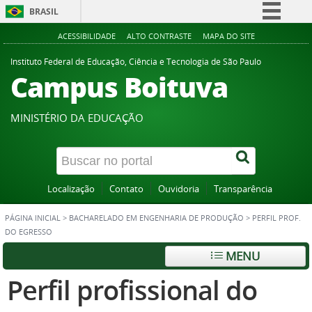
BRASIL
Simplifique!
ACESSIBILIDADE
ALTO CONTRASTE
MAPA DO SITE
Comunica BR
Instituto Federal de Educação, Ciência e Tecnologia de São Paulo
Campus Boituva
Participe
Acesso à informação
MINISTÉRIO DA EDUCAÇÃO
Legislação
Canais
Localização
Contato
Ouvidoria
Transparência
PÁGINA INICIAL
>
BACHARELADO EM ENGENHARIA DE PRODUÇÃO
>
PERFIL PROF.
DO EGRESSO
MENU
Perfil profissional do